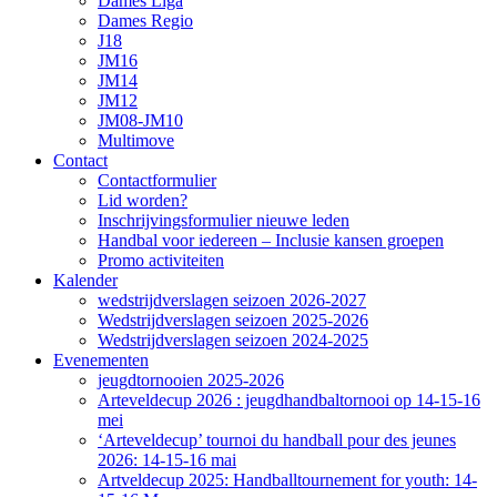
Dames Liga
Dames Regio
J18
JM16
JM14
JM12
JM08-JM10
Multimove
Contact
Contactformulier
Lid worden?
Inschrijvingsformulier nieuwe leden
Handbal voor iedereen – Inclusie kansen groepen
Promo activiteiten
Kalender
wedstrijdverslagen seizoen 2026-2027
Wedstrijdverslagen seizoen 2025-2026
Wedstrijdverslagen seizoen 2024-2025
Evenementen
jeugdtornooien 2025-2026
Arteveldecup 2026 : jeugdhandbaltornooi op 14-15-16
mei
‘Arteveldecup’ tournoi du handball pour des jeunes
2026: 14-15-16 mai
Artveldecup 2025: Handballtournement for youth: 14-