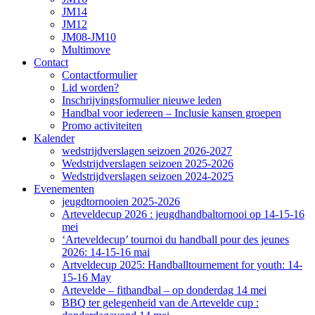
JM14
JM12
JM08-JM10
Multimove
Contact
Contactformulier
Lid worden?
Inschrijvingsformulier nieuwe leden
Handbal voor iedereen – Inclusie kansen groepen
Promo activiteiten
Kalender
wedstrijdverslagen seizoen 2026-2027
Wedstrijdverslagen seizoen 2025-2026
Wedstrijdverslagen seizoen 2024-2025
Evenementen
jeugdtornooien 2025-2026
Arteveldecup 2026 : jeugdhandbaltornooi op 14-15-16
mei
‘Arteveldecup’ tournoi du handball pour des jeunes
2026: 14-15-16 mai
Artveldecup 2025: Handballtournement for youth: 14-
15-16 May
Artevelde – fithandbal – op donderdag 14 mei
BBQ ter gelegenheid van de Artevelde cup :