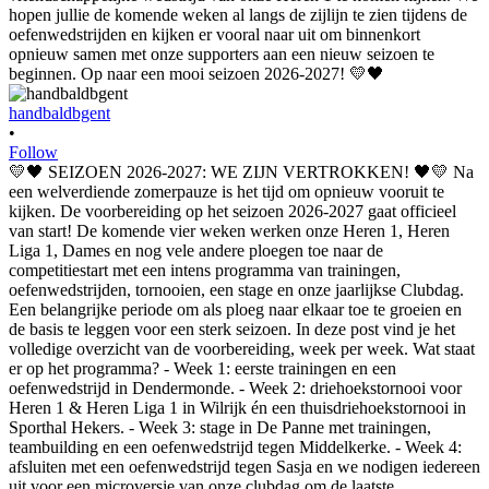
handbaldbgent
•
Follow
💛🖤 SEIZOEN 2026-2027: WE ZIJN VERTROKKEN! 🖤💛 Na
een welverdiende zomerpauze is het tijd om opnieuw vooruit te
kijken. De voorbereiding op het seizoen 2026-2027 gaat officieel
van start! De komende vier weken werken onze Heren 1, Heren
Liga 1, Dames en nog vele andere ploegen toe naar de
competitiestart met een intens programma van trainingen,
oefenwedstrijden, tornooien, een stage en onze jaarlijkse Clubdag.
Een belangrijke periode om als ploeg naar elkaar toe te groeien en
de basis te leggen voor een sterk seizoen. In deze post vind je het
volledige overzicht van de voorbereiding, week per week. Wat staat
er op het programma? - Week 1: eerste trainingen en een
oefenwedstrijd in Dendermonde. - Week 2: driehoekstornooi voor
Heren 1 & Heren Liga 1 in Wilrijk én een thuisdriehoekstornooi in
Sporthal Hekers. - Week 3: stage in De Panne met trainingen,
teambuilding en een oefenwedstrijd tegen Middelkerke. - Week 4:
afsluiten met een oefenwedstrijd tegen Sasja en we nodigen iedereen
uit voor een microversie van onze clubdag om de laatste