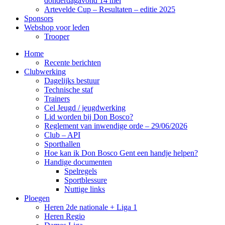
donderdagavond 14 mei
Artevelde Cup – Resultaten – editie 2025
Sponsors
Webshop voor leden
Trooper
Home
Recente berichten
Clubwerking
Dagelijks bestuur
Technische staf
Trainers
Cel Jeugd / jeugdwerking
Lid worden bij Don Bosco?
Reglement van inwendige orde – 29/06/2026
Club – API
Sporthallen
Hoe kan ik Don Bosco Gent een handje helpen?
Handige documenten
Spelregels
Sportblessure
Nuttige links
Ploegen
Heren 2de nationale + Liga 1
Heren Regio