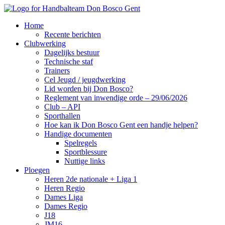
Home
Recente berichten
Clubwerking
Dagelijks bestuur
Technische staf
Trainers
Cel Jeugd / jeugdwerking
Lid worden bij Don Bosco?
Reglement van inwendige orde – 29/06/2026
Club – API
Sporthallen
Hoe kan ik Don Bosco Gent een handje helpen?
Handige documenten
Spelregels
Sportblessure
Nuttige links
Ploegen
Heren 2de nationale + Liga 1
Heren Regio
Dames Liga
Dames Regio
J18
JM16