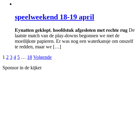
speelweekend 18-19 april
𝐄𝐲𝐧𝐚𝐭𝐭𝐞𝐧 𝐠𝐞𝐤𝐥𝐨𝐩𝐭, 𝐡𝐨𝐨𝐟𝐝𝐬𝐭𝐮𝐤 𝐚𝐟𝐠𝐞𝐬𝐥𝐨𝐭𝐞𝐧 𝐦𝐞𝐭 𝐫𝐞𝐜𝐡𝐭𝐞 𝐫𝐮𝐠 De
laatste match van de play-downs begonnen we met de
moeilijkste papieren. Er was nog een waterkansje om onszelf
te redden, maar we […]
Berichten
1
2
3
4
5
…
18
Volgende
navigatie
Sponsor in de kijker