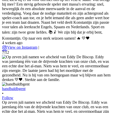
hij mee? Een stevig gebouwde speler met massa's ervaring: snel,
beweeglijk én een absolute meerwaarde in de aanval en de
verdediging. Voeg daar de nodige maturiteit en zijn achtergrond als
speler-coach aan toe, en je hebt iemand die als geen ander weet hoe
je een team laat draaien. Naast het veld deelt Konstantijn zijn passie
voor talen als leerkracht Engels, Spaans en Nederlands. Sport en
talen: zijn twee grote liefdes. 📚🤾 We zijn blij dat je erbij bent,
Konstantijn. Op naar een sterk seizoen samen! 🔥 💛🖤
4 weken ago
View on Instagram
|
7/12
handbaldbgent
•
Follow
Op zeven juli namen we afscheid van Eddy De Biscop. Eddy was
jarenlang één van de drijvende krachten van onze club, en was een
echte doe het al-man. Niets was hem te veel, en onvermoeibaar zijn