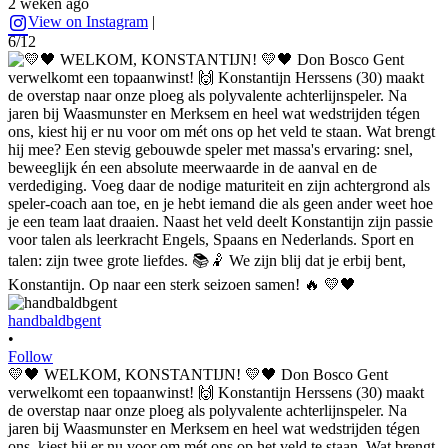
2 weken ago
View on Instagram
|
6/12
handbaldbgent
•
Follow
💛🖤 WELKOM, KONSTANTIJN! 💛🖤 Don Bosco Gent
verwelkomt een topaanwinst! 🙌 Konstantijn Herssens (30) maakt
de overstap naar onze ploeg als polyvalente achterlijnspeler. Na
jaren bij Waasmunster en Merksem en heel wat wedstrijden tégen
ons, kiest hij er nu voor om mét ons op het veld te staan. Wat brengt