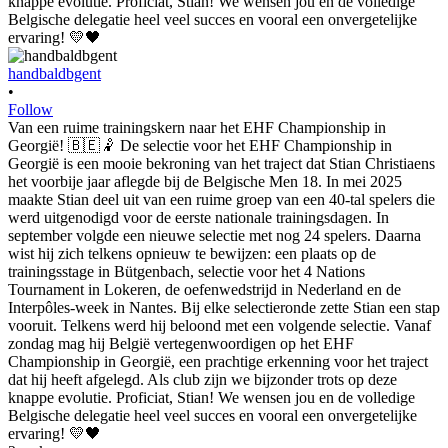
handbaldbgent
•
Follow
Van een ruime trainingskern naar het EHF Championship in
Georgië! 🇧🇪🤾 De selectie voor het EHF Championship in
Georgië is een mooie bekroning van het traject dat Stian Christiaens
het voorbije jaar aflegde bij de Belgische Men 18. In mei 2025
maakte Stian deel uit van een ruime groep van een 40-tal spelers die
werd uitgenodigd voor de eerste nationale trainingsdagen. In
september volgde een nieuwe selectie met nog 24 spelers. Daarna
wist hij zich telkens opnieuw te bewijzen: een plaats op de
trainingsstage in Bütgenbach, selectie voor het 4 Nations
Tournament in Lokeren, de oefenwedstrijd in Nederland en de
Interpôles-week in Nantes. Bij elke selectieronde zette Stian een stap
vooruit. Telkens werd hij beloond met een volgende selectie. Vanaf
zondag mag hij België vertegenwoordigen op het EHF
Championship in Georgië, een prachtige erkenning voor het traject
dat hij heeft afgelegd. Als club zijn we bijzonder trots op deze
knappe evolutie. Proficiat, Stian! We wensen jou en de volledige
Belgische delegatie heel veel succes en vooral een onvergetelijke
ervaring! 💛🖤