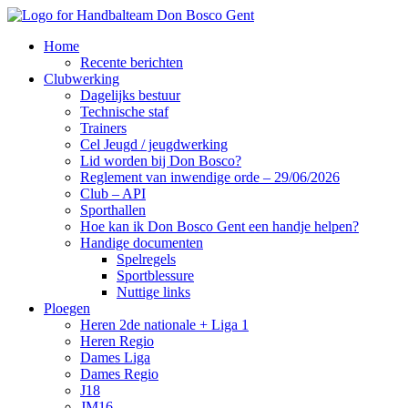
Home
Recente berichten
Clubwerking
Dagelijks bestuur
Technische staf
Trainers
Cel Jeugd / jeugdwerking
Lid worden bij Don Bosco?
Reglement van inwendige orde – 29/06/2026
Club – API
Sporthallen
Hoe kan ik Don Bosco Gent een handje helpen?
Handige documenten
Spelregels
Sportblessure
Nuttige links
Ploegen
Heren 2de nationale + Liga 1
Heren Regio
Dames Liga
Dames Regio
J18
JM16