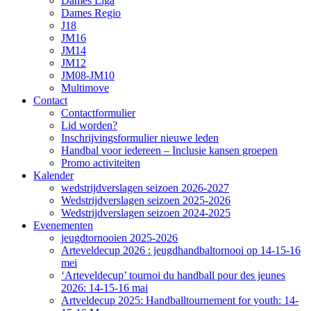
Dames Liga
Dames Regio
J18
JM16
JM14
JM12
JM08-JM10
Multimove
Contact
Contactformulier
Lid worden?
Inschrijvingsformulier nieuwe leden
Handbal voor iedereen – Inclusie kansen groepen
Promo activiteiten
Kalender
wedstrijdverslagen seizoen 2026-2027
Wedstrijdverslagen seizoen 2025-2026
Wedstrijdverslagen seizoen 2024-2025
Evenementen
jeugdtornooien 2025-2026
Arteveldecup 2026 : jeugdhandbaltornooi op 14-15-16
mei
‘Arteveldecup’ tournoi du handball pour des jeunes
2026: 14-15-16 mai
Artveldecup 2025: Handballtournement for youth: 14-