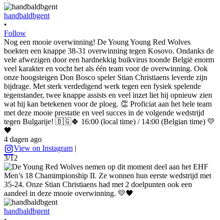
handbaldbgent
•
Follow
Nog een mooie overwinning! De Young Young Red Wolves
boekten een knappe 38-31 overwinning tegen Kosovo. Ondanks de
vele afwezigen door een hardnekkig buikvirus toonde België enorm
veel karakter en vocht het als één team voor de overwinning. Ook
onze hoogsteigen Don Bosco speler Stian Christiaens leverde zijn
bijdrage. Met sterk verdedigend werk tegen een fysiek spelende
tegenstander, twee knappe assists en veel inzet liet hij opnieuw zien
wat hij kan betekenen voor de ploeg. 👏 Proficiat aan het hele team
met deze mooie prestatie en veel succes in de volgende wedstrijd
tegen Bulgarije! 🇧🇬🍀 16:00 (local time) / 14:00 (Belgian time) 💛
🖤
4 dagen ago
View on Instagram
|
3/12
handbaldbgent
•