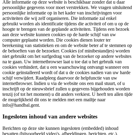
Alle informatie op deze website is beschikbaar zonder dat u daar
persoonlijke gegevens voor moet verstrekken. We vragen uitsluitend
persoonlijke informatie op in het kader van inschrijvingen voor
activiteiten die wij zelf organiseren. Die informatie zal enkel
gebruikt worden als identificatie tijdens die activiteit of om u op de
hoogte te brengen van de geplande activiteiten. Tijdens een bezoek
aan deze website kunnen cookies op de harde schijf van uw
computer geplaatst worden. Die cookies dienen louter ter
berekening van statistieken en om de website beter af te stemmen op
de behoeften van de bezoeker. Cookies (of minibestandjes) worden
niet gebruikt om het surfgedrag van de bezoeker op andere websites
na te gaan. Uw internetbrowser laat u toe dat u het gebruik van
cookies verhindert, dat u een waarschuwing ontvangt wanneer een
cookie geïnstalleerd wordt of dat u de cookies nadien van uw harde
schijf verwijdert. Raadpleeg daarvoor de helpfunctie van uw
internetbrowser. Indien u via de website ons een mail stuurt, of u
inschrijft op de nieuwsbrief zullen u gegevens bijgehouden worden
tenzij (of tot het moment) u dit anders verkiest. U heeft ten allen tijde
de mogelijkheid dit ons te melden met een mailtje naar
info@handbal.gent.
Ingesloten inhoud van andere websites
Berichten op deze site kunnen ingesloten (embedded) inhoud
bevatten (bijvoorbeeld video's, afbeeldingen, berichten, etc.).