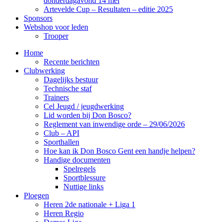
donderdagavond 14 mei
Artevelde Cup – Resultaten – editie 2025
Sponsors
Webshop voor leden
Trooper
Home
Recente berichten
Clubwerking
Dagelijks bestuur
Technische staf
Trainers
Cel Jeugd / jeugdwerking
Lid worden bij Don Bosco?
Reglement van inwendige orde – 29/06/2026
Club – API
Sporthallen
Hoe kan ik Don Bosco Gent een handje helpen?
Handige documenten
Spelregels
Sportblessure
Nuttige links
Ploegen
Heren 2de nationale + Liga 1
Heren Regio