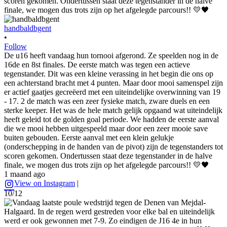
handbaldbgent
•
Follow
De u16 heeft vandaag hun tornooi afgerond. Ze speelden nog in de
16de en 8st finales. De eerste match was tegen een actieve
tegenstander. Dit was een kleine verassing in het begin die ons op
een achterstand bracht met 4 punten. Maar door mooi samenspel zijn
er actief gaatjes gecreëerd met een uiteindelijke overwinning van 19
- 17. 2 de match was een zeer fysieke match, zware duels en een
sterke keeper. Het was de hele match gelijk opgaand wat uiteindelijk
heeft geleid tot de golden goal periode. We hadden de eerste aanval
die we mooi hebben uitgespeeld maar door een zeer mooie save
buiten gebouden. Eerste aanval met een klein gelukje
(onderschepping in de handen van de pivot) zijn de tegenstanders tot
scoren gekomen. Ondertussen staat deze tegenstander in de halve
finale, we mogen dus trots zijn op het afgelegde parcours!! 💛🖤
1 maand ago
View on Instagram
|
10/12