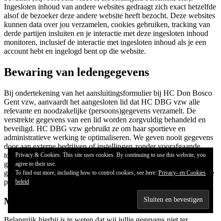
Ingesloten inhoud van andere websites gedraagt zich exact hetzelfde
alsof de bezoeker deze andere website heeft bezocht. Deze websites
kunnen data over jou verzamelen, cookies gebruiken, tracking van
derde partijen insluiten en je interactie met deze ingesloten inhoud
monitoren, inclusief de interactie met ingesloten inhoud als je een
account hebt en ingelogd bent op die website.
Bewaring van ledengegevens
Bij ondertekening van het aansluitingsformulier bij HC Don Bosco
Gent vzw, aanvaardt het aangesloten lid dat HC DBG vzw alle
relevante en noodzakelijke (persoons)gegevens verzamelt. De
verstrekte gegevens van een lid worden zorgvuldig behandeld en
beveiligd. HC DBG vzw gebruikt ze om haar sportieve en
administratieve werking te optimaliseren. We geven nooit gegevens
door aan externe bedrijven of instellingen zonder voorafgaande
toestemming. Iedereen heeft recht op toegang tot zijn persoonlijke
Privacy & Cookies: This site uses cookies. By continuing to use this website, you
gegevens en kan kosteloos een verbetering of verwijdering van de
agree to their use.
gegevens vragen (cfr. de wet van 8/12/1992 ter bescherming van de
To find out more, including how to control cookies, see here:
Privacy- en Cookies
persoonlijke levenssfeer).
beleid
Met wie we jouw data (wel) delen
Belangrijk hierbij is te weten dat wij jullie gegevens niet ter