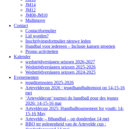
JM14
JM12
JM08-JM10
Multimove
Contact
Contactformulier
Lid worden?
Inschrijvingsformulier nieuwe leden
Handbal voor iedereen – Inclusie kansen groepen
Promo activiteiten
Kalender
wedstrijdverslagen seizoen 2026-2027
Wedstrijdverslagen seizoen 2025-2026
Wedstrijdverslagen seizoen 2024-2025
Evenementen
jeugdtornooien 2025-2026
Arteveldecup 2026 : jeugdhandbaltornooi op 14-15-16
mei
‘Arteveldecup’ tournoi du handball pour des jeunes
2026: 14-15-16 mai
Artveldecup 2025: Handballtournement for youth: 14-
15-16 May
Artevelde – fithandbal – op donderdag 14 mei
BBQ ter gelegenheid van de Artevelde cup :