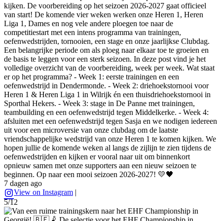
kijken. De voorbereiding op het seizoen 2026-2027 gaat officieel
van start! De komende vier weken werken onze Heren 1, Heren
Liga 1, Dames en nog vele andere ploegen toe naar de
competitiestart met een intens programma van trainingen,
oefenwedstrijden, tornooien, een stage en onze jaarlijkse Clubdag.
Een belangrijke periode om als ploeg naar elkaar toe te groeien en
de basis te leggen voor een sterk seizoen. In deze post vind je het
volledige overzicht van de voorbereiding, week per week. Wat staat
er op het programma? - Week 1: eerste trainingen en een
oefenwedstrijd in Dendermonde. - Week 2: driehoekstornooi voor
Heren 1 & Heren Liga 1 in Wilrijk én een thuisdriehoekstornooi in
Sporthal Hekers. - Week 3: stage in De Panne met trainingen,
teambuilding en een oefenwedstrijd tegen Middelkerke. - Week 4:
afsluiten met een oefenwedstrijd tegen Sasja en we nodigen iedereen
uit voor een microversie van onze clubdag om de laatste
vriendschappelijke wedstrijd van onze Heren 1 te komen kijken. We
hopen jullie de komende weken al langs de zijlijn te zien tijdens de
oefenwedstrijden en kijken er vooral naar uit om binnenkort
opnieuw samen met onze supporters aan een nieuw seizoen te
beginnen. Op naar een mooi seizoen 2026-2027! 💛🖤
7 dagen ago
View on Instagram
|
5/12