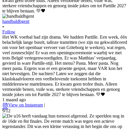
handbaldbgent
•
Follow
Het WK voetbal had zijn drama. We hadden Partille. Een week, één
belachelijk lange busrit, talloze tramritten (we zijn nu gekwalificeerd
om voor het openbaar vervoer van Göteborg te werken), wat regen,
veel zonneschijn! Er was een openingsceremonie waarbij we met
trots België vertegenwoordigden. Er was Matthias’ verjaardag,
gevierd in ware Partille-stijl. Het menu? Pasta. Meer pasta. Nog
meer pasta. Ergens was er een groente gespot, maar VAR kon het
niet bevestigen. De nachten? Laten we zeggen dat die
klaslokaalvloeren een veelbelovende toekomst hebben in
middeleeuwse martelmusea. Er kwam geen trofee thuis. Alleen
vermoeide benen, vuile was, sterkere vriendschappen en genoeg
inside jokes om tot Partille 2027 te blijven bestaan. 💛🖤
1 maand ago
View on Instagram
|
9/12