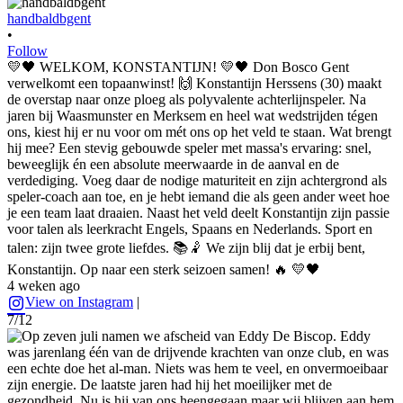
handbaldbgent
•
Follow
💛🖤 WELKOM, KONSTANTIJN! 💛🖤 Don Bosco Gent
verwelkomt een topaanwinst! 🙌 Konstantijn Herssens (30) maakt
de overstap naar onze ploeg als polyvalente achterlijnspeler. Na
jaren bij Waasmunster en Merksem en heel wat wedstrijden tégen
ons, kiest hij er nu voor om mét ons op het veld te staan. Wat brengt
hij mee? Een stevig gebouwde speler met massa's ervaring: snel,
beweeglijk én een absolute meerwaarde in de aanval en de
verdediging. Voeg daar de nodige maturiteit en zijn achtergrond als
speler-coach aan toe, en je hebt iemand die als geen ander weet hoe
je een team laat draaien. Naast het veld deelt Konstantijn zijn passie
voor talen als leerkracht Engels, Spaans en Nederlands. Sport en
talen: zijn twee grote liefdes. 📚🤾 We zijn blij dat je erbij bent,
Konstantijn. Op naar een sterk seizoen samen! 🔥 💛🖤
4 weken ago
View on Instagram
|
7/12