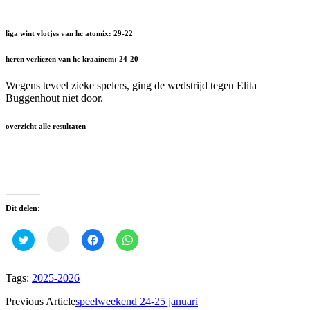
liga wint vlotjes van hc atomix: 29-22
heren verliezen van hc kraainem: 24-20
Wegens teveel zieke spelers, ging de wedstrijd tegen Elita
Buggenhout niet door.
overzicht alle resultaten
Dit delen:
Klik
Klik
Klik
Klik
om
om
om
om
te
te
te
te
delen
delen
delen
delen
op
met
op
op
Tags:
2025-2026
instagram
Twitter
Facebook
WhatsApp
(Wordt
(Wordt
(Wordt
(Wordt
in
in
in
in
Previous Article
speelweekend 24-25 januari
een