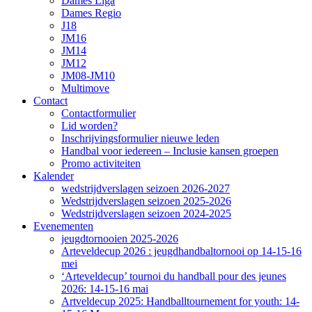
Dames Liga
Dames Regio
J18
JM16
JM14
JM12
JM08-JM10
Multimove
Contact
Contactformulier
Lid worden?
Inschrijvingsformulier nieuwe leden
Handbal voor iedereen – Inclusie kansen groepen
Promo activiteiten
Kalender
wedstrijdverslagen seizoen 2026-2027
Wedstrijdverslagen seizoen 2025-2026
Wedstrijdverslagen seizoen 2024-2025
Evenementen
jeugdtornooien 2025-2026
Arteveldecup 2026 : jeugdhandbaltornooi op 14-15-16
mei
‘Arteveldecup’ tournoi du handball pour des jeunes
2026: 14-15-16 mai
Artveldecup 2025: Handballtournement for youth: 14-