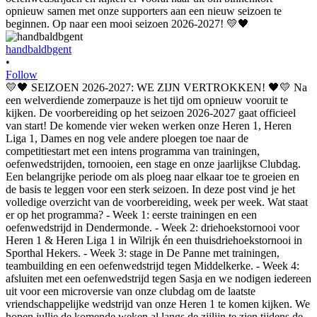
handbaldbgent
•
Follow
💛🖤 SEIZOEN 2026-2027: WE ZIJN VERTROKKEN! 🖤💛 Na
een welverdiende zomerpauze is het tijd om opnieuw vooruit te
kijken. De voorbereiding op het seizoen 2026-2027 gaat officieel
van start! De komende vier weken werken onze Heren 1, Heren
Liga 1, Dames en nog vele andere ploegen toe naar de
competitiestart met een intens programma van trainingen,
oefenwedstrijden, tornooien, een stage en onze jaarlijkse Clubdag.
Een belangrijke periode om als ploeg naar elkaar toe te groeien en
de basis te leggen voor een sterk seizoen. In deze post vind je het
volledige overzicht van de voorbereiding, week per week. Wat staat
er op het programma? - Week 1: eerste trainingen en een
oefenwedstrijd in Dendermonde. - Week 2: driehoekstornooi voor
Heren 1 & Heren Liga 1 in Wilrijk én een thuisdriehoekstornooi in
Sporthal Hekers. - Week 3: stage in De Panne met trainingen,
teambuilding en een oefenwedstrijd tegen Middelkerke. - Week 4:
afsluiten met een oefenwedstrijd tegen Sasja en we nodigen iedereen
uit voor een microversie van onze clubdag om de laatste
vriendschappelijke wedstrijd van onze Heren 1 te komen kijken. We
hopen jullie de komende weken al langs de zijlijn te zien tijdens de