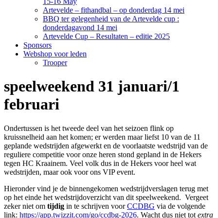
15-16 May
Artevelde – fithandbal – op donderdag 14 mei
BBQ ter gelegenheid van de Artevelde cup :
donderdagavond 14 mei
Artevelde Cup – Resultaten – editie 2025
Sponsors
Webshop voor leden
Trooper
speelweekend 31 januari/1
februari
Ondertussen is het tweede deel van het seizoen flink op
kruissnelheid aan het komen; er werden maar liefst 10 van de 11
geplande wedstrijden afgewerkt en de voorlaatste wedstrijd van de
reguliere competitie voor onze heren stond gepland in de Hekers
tegen HC Kraainem. Veel volk dus in de Hekers voor heel wat
wedstrijden, maar ook voor ons VIP event.
Hieronder vind je de binnengekomen wedstrijdverslagen terug met
op het einde het wedstrijdoverzicht van dit speelweekend. Vergeet
zeker niet om
tijdig
in te schrijven voor
CCDBG
via de volgende
link:
https://app.twizzit.com/go/ccdbg-2026
. Wacht dus niet tot
extra