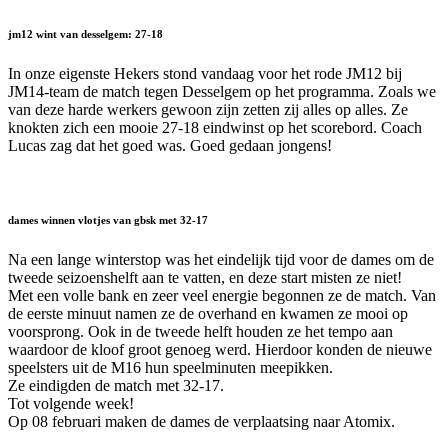
jm12 wint van desselgem: 27-18
In onze eigenste Hekers stond vandaag voor het rode JM12 bij
JM14-team de match tegen Desselgem op het programma. Zoals we
van deze harde werkers gewoon zijn zetten zij alles op alles. Ze
knokten zich een mooie 27-18 eindwinst op het scorebord. Coach
Lucas zag dat het goed was. Goed gedaan jongens!
dames winnen vlotjes van gbsk met 32-17
Na een lange winterstop was het eindelijk tijd voor de dames om de
tweede seizoenshelft aan te vatten, en deze start misten ze niet!
Met een volle bank en zeer veel energie begonnen ze de match. Van
de eerste minuut namen ze de overhand en kwamen ze mooi op
voorsprong. Ook in de tweede helft houden ze het tempo aan
waardoor de kloof groot genoeg werd. Hierdoor konden de nieuwe
speelsters uit de M16 hun speelminuten meepikken.
Ze eindigden de match met 32-17.
Tot volgende week!
Op 08 februari maken de dames de verplaatsing naar Atomix.