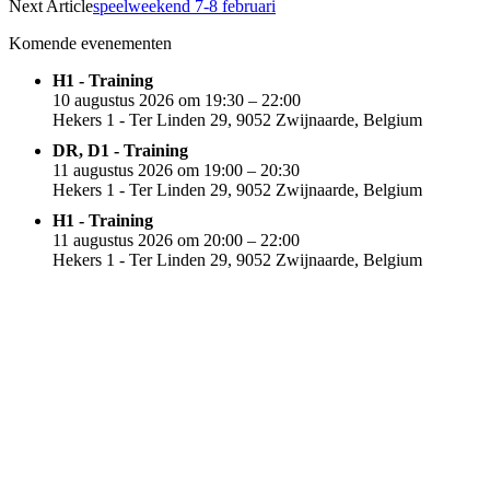
een
een
een
Next Article
speelweekend 7-8 februari
nieuw
nieuw
nieuw
nieuw
venster
venster
venster
venster
geopend)
geopend)
geopend)
geopend)
Komende evenementen
H1 - Training
10 augustus 2026 om 19:30 – 22:00
Hekers 1 - Ter Linden 29, 9052 Zwijnaarde, Belgium
DR, D1 - Training
11 augustus 2026 om 19:00 – 20:30
Hekers 1 - Ter Linden 29, 9052 Zwijnaarde, Belgium
H1 - Training
11 augustus 2026 om 20:00 – 22:00
Hekers 1 - Ter Linden 29, 9052 Zwijnaarde, Belgium