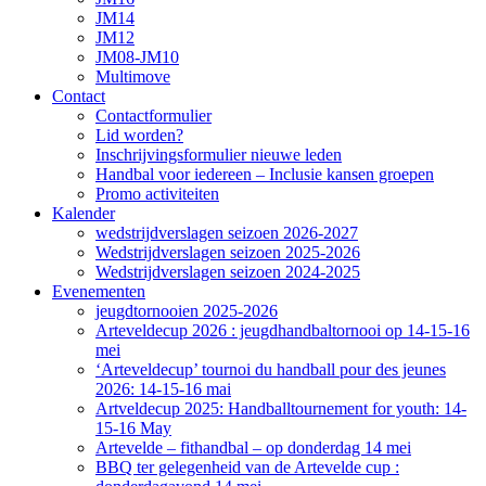
JM14
JM12
JM08-JM10
Multimove
Contact
Contactformulier
Lid worden?
Inschrijvingsformulier nieuwe leden
Handbal voor iedereen – Inclusie kansen groepen
Promo activiteiten
Kalender
wedstrijdverslagen seizoen 2026-2027
Wedstrijdverslagen seizoen 2025-2026
Wedstrijdverslagen seizoen 2024-2025
Evenementen
jeugdtornooien 2025-2026
Arteveldecup 2026 : jeugdhandbaltornooi op 14-15-16
mei
‘Arteveldecup’ tournoi du handball pour des jeunes
2026: 14-15-16 mai
Artveldecup 2025: Handballtournement for youth: 14-
15-16 May
Artevelde – fithandbal – op donderdag 14 mei
BBQ ter gelegenheid van de Artevelde cup :