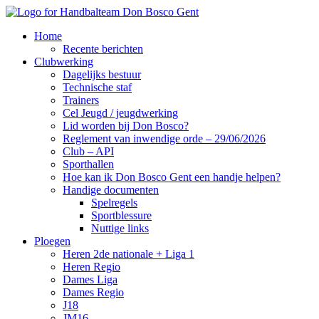
Home
Recente berichten
Clubwerking
Dagelijks bestuur
Technische staf
Trainers
Cel Jeugd / jeugdwerking
Lid worden bij Don Bosco?
Reglement van inwendige orde – 29/06/2026
Club – API
Sporthallen
Hoe kan ik Don Bosco Gent een handje helpen?
Handige documenten
Spelregels
Sportblessure
Nuttige links
Ploegen
Heren 2de nationale + Liga 1
Heren Regio
Dames Liga
Dames Regio
J18
JM16