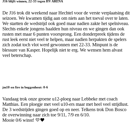
J16 blijft winnen, 22-33 tegen HV ARENA
De J16 trok dit weekend naar Hechtel voor de verste verplaatsing dit
seizoen. We kwamen tijdig aan om niets aan het toeval over te laten.
We startten de wedstrijd ook goed maar nadien zakte het spelniveau.
Slechts enkele jongens haalden hun niveau en we gingen dan ook
rusten met maar 6 punten voorsprong. Een donderpreek tijdens de
rust leek eerst niet veel te helpen, maar nadien herpakten de spelers
zich zodat toch vlot werd gewonnen met 22-33. Minpunt is de
blessure van Kasper. Hopelijk niet te erg. We wensen hem alvast
veel beterschap.
jm10 on fire in buggenhout: 0-6
Vandaag trok onze groene u12-ploeg naar Lebbeke met coach
Matthias. Een ploegje met veel u10-ers maar met heel veel strijdlust.
De 3 wedstrijden gingen goed op en neer. Telkens trok Don Bosco
de overwinning naar zich toe 9/11, 7/9 en 6/10.
Mooie 0/6 winst! 💛🖤