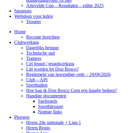
donderdagavond 14 mei
Artevelde Cup – Resultaten – editie 2025
Sponsors
Webshop voor leden
Trooper
Home
Recente berichten
Clubwerking
Dagelijks bestuur
Technische staf
Trainers
Cel Jeugd / jeugdwerking
Lid worden bij Don Bosco?
Reglement van inwendige orde – 29/06/2026
Club – API
Sporthallen
Hoe kan ik Don Bosco Gent een handje helpen?
Handige documenten
Spelregels
Sportblessure
Nuttige links
Ploegen
Heren 2de nationale + Liga 1
Heren Regio