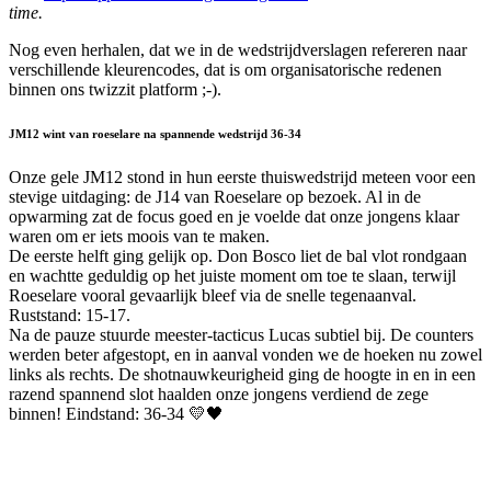
time.
Nog even herhalen, dat we in de wedstrijdverslagen refereren naar
verschillende kleurencodes, dat is om organisatorische redenen
binnen ons twizzit platform ;-).
JM12 wint van roeselare na spannende wedstrijd 36-34
Onze gele JM12 stond in hun eerste thuiswedstrijd meteen voor een
stevige uitdaging: de J14 van Roeselare op bezoek. Al in de
opwarming zat de focus goed en je voelde dat onze jongens klaar
waren om er iets moois van te maken.
De eerste helft ging gelijk op. Don Bosco liet de bal vlot rondgaan
en wachtte geduldig op het juiste moment om toe te slaan, terwijl
Roeselare vooral gevaarlijk bleef via de snelle tegenaanval.
Ruststand: 15-17.
Na de pauze stuurde meester-tacticus Lucas subtiel bij. De counters
werden beter afgestopt, en in aanval vonden we de hoeken nu zowel
links als rechts. De shotnauwkeurigheid ging de hoogte in en in een
razend spannend slot haalden onze jongens verdiend de zege
binnen! Eindstand: 36-34 💛🖤