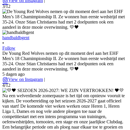
View on Instagram
|
3/12
handbaldbgent
•
Follow
De Young Red Wolves nemen op dit moment deel aan het EHF
Men’s 18 Chamimpionship II. Ze wonnen hun eerste wedstrijd met
35-24. Onze Stian Christiaens had met 2 doelpunten ook een
aandeel in deze mooie overwinning. 💛🖤
5 dagen ago
View on Instagram
|
4/12