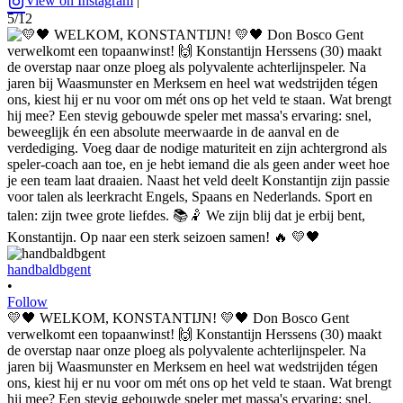
View on Instagram
|
5/12
handbaldbgent
•
Follow
💛🖤 WELKOM, KONSTANTIJN! 💛🖤 Don Bosco Gent
verwelkomt een topaanwinst! 🙌 Konstantijn Herssens (30) maakt
de overstap naar onze ploeg als polyvalente achterlijnspeler. Na
jaren bij Waasmunster en Merksem en heel wat wedstrijden tégen
ons, kiest hij er nu voor om mét ons op het veld te staan. Wat brengt
hij mee? Een stevig gebouwde speler met massa's ervaring: snel,