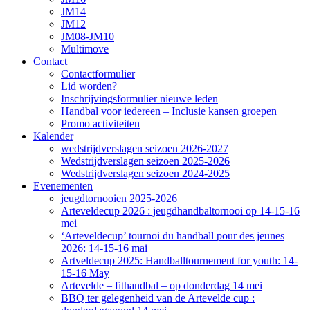
JM14
JM12
JM08-JM10
Multimove
Contact
Contactformulier
Lid worden?
Inschrijvingsformulier nieuwe leden
Handbal voor iedereen – Inclusie kansen groepen
Promo activiteiten
Kalender
wedstrijdverslagen seizoen 2026-2027
Wedstrijdverslagen seizoen 2025-2026
Wedstrijdverslagen seizoen 2024-2025
Evenementen
jeugdtornooien 2025-2026
Arteveldecup 2026 : jeugdhandbaltornooi op 14-15-16
mei
‘Arteveldecup’ tournoi du handball pour des jeunes
2026: 14-15-16 mai
Artveldecup 2025: Handballtournement for youth: 14-
15-16 May
Artevelde – fithandbal – op donderdag 14 mei
BBQ ter gelegenheid van de Artevelde cup :