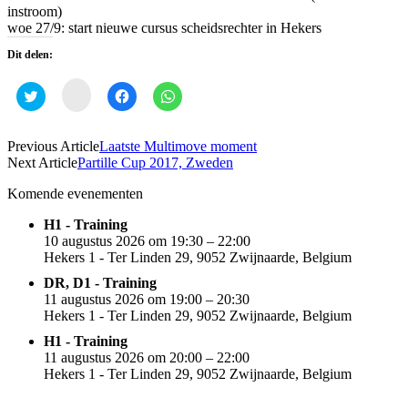
instroom)
woe 27/9: start nieuwe cursus scheidsrechter in Hekers
Dit delen:
Klik
Klik
Klik
Klik
om
om
om
om
te
te
te
te
delen
delen
delen
delen
op
met
op
op
Previous Article
Laatste Multimove moment
instagram
Twitter
Facebook
WhatsApp
(Wordt
Next Article
Partille Cup 2017, Zweden
(Wordt
(Wordt
(Wordt
in
in
in
in
een
een
een
een
Komende evenementen
nieuw
nieuw
nieuw
nieuw
venster
venster
venster
venster
geopend)
geopend)
geopend)
geopend)
H1 - Training
10 augustus 2026 om 19:30 – 22:00
Hekers 1 - Ter Linden 29, 9052 Zwijnaarde, Belgium
DR, D1 - Training
11 augustus 2026 om 19:00 – 20:30
Hekers 1 - Ter Linden 29, 9052 Zwijnaarde, Belgium
H1 - Training
11 augustus 2026 om 20:00 – 22:00
Hekers 1 - Ter Linden 29, 9052 Zwijnaarde, Belgium