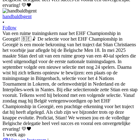
handbaldbgent
•
Follow
Van een ruime trainingskern naar het EHF Championship in
Georgië! 🇧🇪🤾 De selectie voor het EHF Championship in
Georgië is een mooie bekroning van het traject dat Stian Christiaens
het voorbije jaar aflegde bij de Belgische Men 18. In mei 2025
maakte Stian deel uit van een ruime groep van een 40-tal spelers die
werd uitgenodigd voor de eerste nationale trainingsdagen. In
september volgde een nieuwe selectie met nog 24 spelers. Daarna
wist hij zich telkens opnieuw te bewijzen: een plaats op de
trainingsstage in Bütgenbach, selectie voor het 4 Nations
Tournament in Lokeren, de oefenwedstrijd in Nederland en de
Interpôles-week in Nantes. Bij elke selectieronde zette Stian een stap
vooruit. Telkens werd hij beloond met een volgende selectie. Vanaf
zondag mag hij België vertegenwoordigen op het EHF
Championship in Georgië, een prachtige erkenning voor het traject
dat hij heeft afgelegd. Als club zijn we bijzonder trots op deze
knappe evolutie. Proficiat, Stian! We wensen jou en de volledige
Belgische delegatie heel veel succes en vooral een onvergetelijke
ervaring! 💛🖤
1 week ago