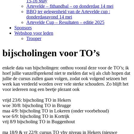
15-16 May
Artevelde – fithandbal – op donderdag 14 mei
BBQ ter gelegenheid van de Artevelde cup :
donderdagavond 14 mei
Artevelde Cup – Resultaten – editie 2025
Sponsors
Webshop voor leden
Trooper
bijscholingen voor TO’s
enkele data van bijscholingen: onthou vooral deze voor de TO’s; ik
hoef jullie vanzelfsprekend niet te melden dat wij als club hopen dat
jullie de cursus zullen gaan volgen, zodat ook volgend seizoen het
werk kan verdeeld worden over vele sterke schouders. Zo blijft het
voor iedereen nog een beetje plezant ook
vrijd 23/6: bijscholing TO in Hekers
woe 30/8: bijscholing TO in Brugge
maa 4/9: bijscholing TO in Lokeren (onder voorbehoud)
woe 6/9: bijscholing TO in Kortrijk
vrij 8/9 bijscholing TO in Buggenhout
ma 18/9 & vr 22/9: cursus TO vhv niveau in Hekers (nieuwe