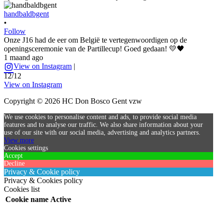
handbaldbgent
•
Follow
Onze J16 had de eer om België te vertegenwoordigen op de
openingsceremonie van de Partillecup! Goed gedaan! 💛🖤
1 maand ago
View on Instagram
|
12/12
View on Instagram
Copyright © 2026 HC Don Bosco Gent vzw
We use cookies to personalise content and ads, to provide social media
features and to analyse our traffic. We also share information about your
use of our site with our social media, advertising and analytics partners.
View more
Cookies settings
Accept
Decline
Privacy & Cookie policy
Privacy & Cookies policy
Cookies list
Cookie name
Active