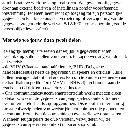
administratieve werking te optimaliseren. We geven nooit gegevens
door aan externe bedrijven of instellingen zonder voorafgaande
toestemming. Iedereen heeft recht op toegang tot zijn persoonlijke
gegevens en kan kosteloos een verbetering of verwijdering van de
gegevens vragen (cfr. de wet van 8/12/1992 ter bescherming van de
persoonlijke levenssfeer).
Met wie we jouw data (wel) delen
Belangrijk hierbij is te weten dat wij jullie gegevens niet ter
beschikking zullen stellen van derden, tenzij de werking van de club
dat vereist:
- de VHV (Vlaamse handbalfederatie)/BHB (Belgische
handbalfederatie) heeft de gegevens van spelers en officials. Jullie
zullen begrijpen dat dit niet anders kan om te kunnen deelnemen aan
de handbalcompetitie. Ook VHV en BHB zijn gehouden aan de
regels van GDPR en passen deze aldus toe.
- Ons communicatiesysteem smartsportsclub werkt met een eigen
databank, waarin de gegevens van jeugdspelers, ouders, trainers,
bestuur en tafelofficials zijn opgenomen. Deze tool is super handig
om aan/afwezigheden van wedstrijden en trainingen te plannen, en
te communiceren ivm de competitie en events die we organiseren.
Wanneer jeugdspelers de club verlaten, verwijderen wij de
gegevens van speler (en ouders) uit smartsportsclub.