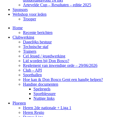
donderdagavond 14 mei
Artevelde Cup – Resultaten – editie 2025
Sponsors
Webshop voor leden
Trooper
Home
Recente berichten
Clubwerking
Dagelijks bestuur
Technische staf
Trainers
Cel Jeugd / jeugdwerking
Lid worden bij Don Bosco?
Reglement van inwendige orde – 29/06/2026
Club – API
Sporthallen
Hoe kan ik Don Bosco Gent een handje helpen?
Handige documenten
Spelregels
Sportblessure
Nuttige links
Ploegen
Heren 2de nationale + Liga 1
Heren Regio