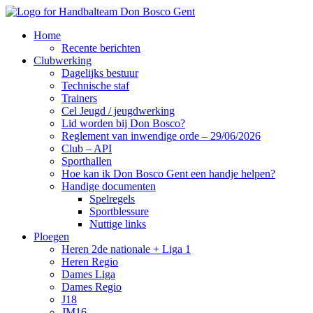
Home
Recente berichten
Clubwerking
Dagelijks bestuur
Technische staf
Trainers
Cel Jeugd / jeugdwerking
Lid worden bij Don Bosco?
Reglement van inwendige orde – 29/06/2026
Club – API
Sporthallen
Hoe kan ik Don Bosco Gent een handje helpen?
Handige documenten
Spelregels
Sportblessure
Nuttige links
Ploegen
Heren 2de nationale + Liga 1
Heren Regio
Dames Liga
Dames Regio
J18
JM16