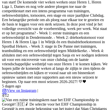
van start! De komende vier weken werken onze Heren 1, Heren
Liga 1, Dames en nog vele andere ploegen toe naar de
competitiestart met een intens programma van trainingen,
oefenwedstrijden, tornooien, een stage en onze jaarlijkse Clubdag.
Een belangrijke periode om als ploeg naar elkaar toe te groeien en
de basis te leggen voor een sterk seizoen. In deze post vind je het
volledige overzicht van de voorbereiding, week per week. Wat staat
er op het programma? - Week 1: eerste trainingen en een
oefenwedstrijd in Dendermonde. - Week 2: driehoekstornooi voor
Heren 1 & Heren Liga 1 in Wilrijk én een thuisdriehoekstornooi in
Sporthal Hekers. - Week 3: stage in De Panne met trainingen,
teambuilding en een oefenwedstrijd tegen Middelkerke. - Week 4:
afsluiten met een oefenwedstrijd tegen Sasja en we nodigen iedereen
uit voor een microversie van onze clubdag om de laatste
vriendschappelijke wedstrijd van onze Heren 1 te komen kijken. We
hopen jullie de komende weken al langs de zijlijn te zien tijdens de
oefenwedstrijden en kijken er vooral naar uit om binnenkort
opnieuw samen met onze supporters aan een nieuw seizoen te
beginnen. Op naar een mooi seizoen 2026-2027! 💛🖤
5 dagen ago
View on Instagram
|
4/12