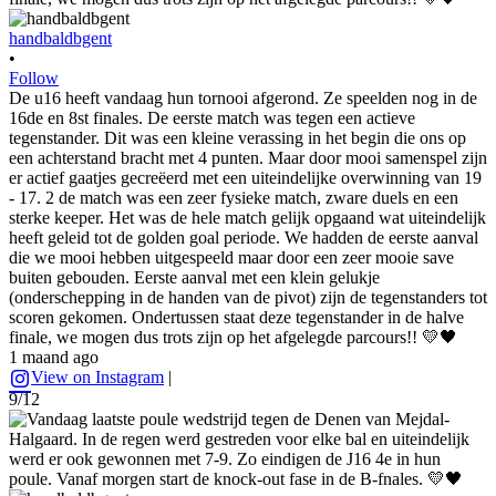
handbaldbgent
•
Follow
De u16 heeft vandaag hun tornooi afgerond. Ze speelden nog in de
16de en 8st finales. De eerste match was tegen een actieve
tegenstander. Dit was een kleine verassing in het begin die ons op
een achterstand bracht met 4 punten. Maar door mooi samenspel zijn
er actief gaatjes gecreëerd met een uiteindelijke overwinning van 19
- 17. 2 de match was een zeer fysieke match, zware duels en een
sterke keeper. Het was de hele match gelijk opgaand wat uiteindelijk
heeft geleid tot de golden goal periode. We hadden de eerste aanval
die we mooi hebben uitgespeeld maar door een zeer mooie save
buiten gebouden. Eerste aanval met een klein gelukje
(onderschepping in de handen van de pivot) zijn de tegenstanders tot
scoren gekomen. Ondertussen staat deze tegenstander in de halve
finale, we mogen dus trots zijn op het afgelegde parcours!! 💛🖤
1 maand ago
View on Instagram
|
9/12