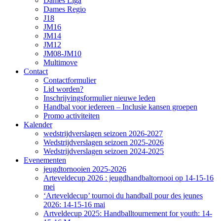
Dames Liga
Dames Regio
J18
JM16
JM14
JM12
JM08-JM10
Multimove
Contact
Contactformulier
Lid worden?
Inschrijvingsformulier nieuwe leden
Handbal voor iedereen – Inclusie kansen groepen
Promo activiteiten
Kalender
wedstrijdverslagen seizoen 2026-2027
Wedstrijdverslagen seizoen 2025-2026
Wedstrijdverslagen seizoen 2024-2025
Evenementen
jeugdtornooien 2025-2026
Arteveldecup 2026 : jeugdhandbaltornooi op 14-15-16
mei
‘Arteveldecup’ tournoi du handball pour des jeunes
2026: 14-15-16 mai
Artveldecup 2025: Handballtournement for youth: 14-